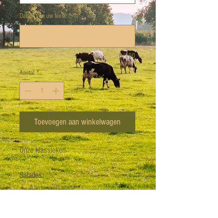
Datum van uw feest:
*
0/100
Aantal
*
Toevoegen aan winkelwagen
Onze klassieker!
Salades:
Aardappelsalade
Pastasalade
Rijstsalade