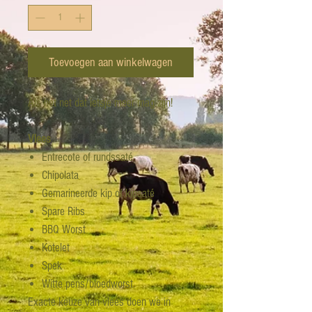
Toevoegen aan winkelwagen
Als het net dat ietsje meer mag zijn!
Vlees
Entrecote of rundssaté
Chipolata
Gemarineerde kip of kipsaté
Spare Ribs
BBQ Worst
Kotelet
Spek
Witte pens/bloedworst
Exacte keuze van vlees doen we in