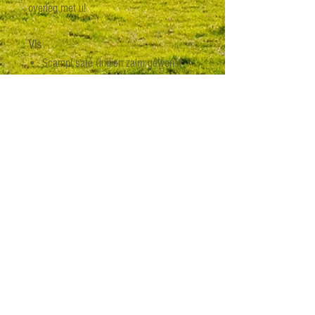
overleg met u!
Vis
Scampi saté (indien zalm gewenst
supplement 1 € PP)
Verse Groenten
Groenten saté
Witloof - Appel
Geraspte wortel
Sla
Komkommer
Boontjes
Tomaat
Incl. Rijstsalade + Extra saus (tartaar)