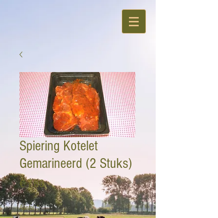
Spiering Kotelet
Gemarineerd (2 Stuks)
Prijs
€ 7,80
Aantal
*